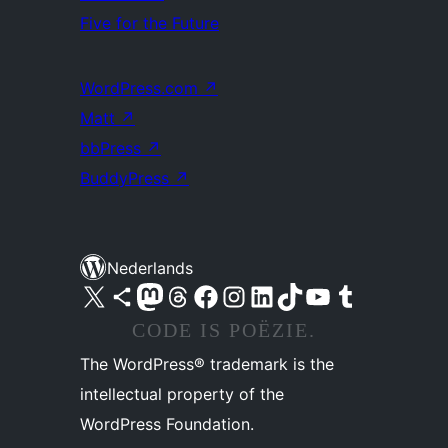
Five for the Future
WordPress.com
↗
Matt
↗
bbPress
↗
BuddyPress
↗
Nederlands
Bezoek ons X (voorheen Twitter) account
Bezoek ons Bluesky account
Bezoek ons Mastodon account
Bezoek ons Threads account
Onze Facebook pagina bezoeken
Bezoek ons Instagram account
Bezoek ons LinkedIn account
Bezoek ons TikTok account
Bezoek ons YouTube kanaal
Bezoek ons Tumblr account
CODE IS POËZIE.
The WordPress® trademark is the
intellectual property of the
WordPress Foundation.