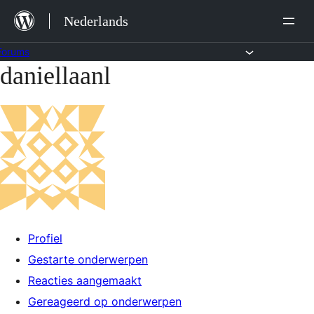
Ga
Nederlands
naar
de
Forums
daniellaanl
Ga
inhoud
naar
de
inhoud
Profiel
Gestarte onderwerpen
Reacties aangemaakt
Gereageerd op onderwerpen