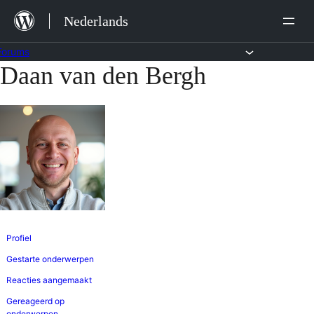
Ga
Nederlands
naar
de
Forums
Daan van den Bergh
Ga
inhoud
naar
de
inhoud
Profiel
Gestarte onderwerpen
Reacties aangemaakt
Gereageerd op
onderwerpen