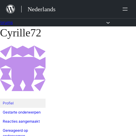
Ga
Nederlands
naar
de
Forums
Cyrille72
Ga
inhoud
naar
de
inhoud
Profiel
Gestarte onderwerpen
Reacties aangemaakt
Gereageerd op
onderwerpen