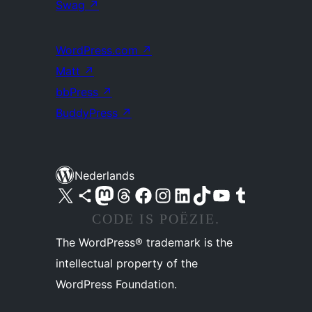
Swag
↗
WordPress.com
↗
Matt
↗
bbPress
↗
BuddyPress
↗
Nederlands
Bezoek ons X (voorheen Twitter) account
Bezoek ons Bluesky account
Bezoek ons Mastodon account
Bezoek ons Threads account
Onze Facebook pagina bezoeken
Bezoek ons Instagram account
Bezoek ons LinkedIn account
Bezoek ons TikTok account
Bezoek ons YouTube kanaal
Bezoek ons Tumblr account
CODE IS POËZIE.
The WordPress® trademark is the
intellectual property of the
WordPress Foundation.