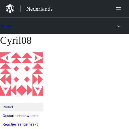
Ga
Nederlands
naar
de
Forums
inhoud
Cyril08
Ga
naar
de
inhoud
Profiel
Gestarte onderwerpen
Reacties aangemaakt