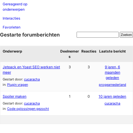
Gereageerd op
onderwerpen
Interacties
Favorieten
Gestarte forumberichten
Onderwerp
Deelnemer
Reacties
Laatste bericht
s
Jetpack en Yoast SEO werken niet
3
3
9 jaren, 6
meer
maanden
geleden
Gestart door:
cucaracha
in:
Plugin vragen
progearnederland
Spoiler maken
1
0
10 jaren geleden
Gestart door:
cucaracha
cucaracha
in:
Code oplossingen gezocht