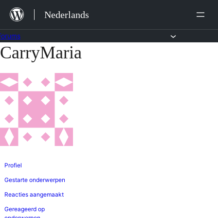
Ga
Nederlands
naar
de
Forums
CarryMaria
Ga
inhoud
naar
de
inhoud
Profiel
Gestarte onderwerpen
Reacties aangemaakt
Gereageerd op
onderwerpen