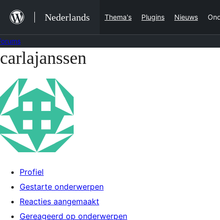
Ga
Nederlands
Thema's
Plugins
Nieuws
Ond
naar
de
Forums
inhoud
carlajanssen
Ga
naar
de
inhoud
Profiel
Gestarte onderwerpen
Reacties aangemaakt
Gereageerd op onderwerpen