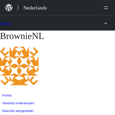
Ga
Nederlands
naar
de
Forums
inhoud
BrownieNL
Ga
naar
de
inhoud
Profiel
Gestarte onderwerpen
Reacties aangemaakt