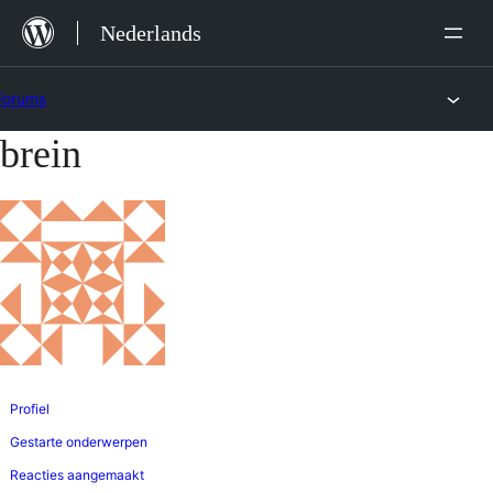
Ga
Nederlands
naar
de
Forums
inhoud
brein
Ga
naar
de
inhoud
Profiel
Gestarte onderwerpen
Reacties aangemaakt