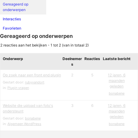
Gereageerd op
onderwerpen
Interacties
Favorieten
Gereageerd op onderwerpen
2 reacties aan het bekijken - 1 tot 2 (van in totaal 2)
Onderwerp
Deelnemer
Reacties
Laatste bericht
s
Op zoek naar een front end plugin
2
5
12 jaren, 6
maanden
Gestart door:
rubyvandort
geleden
in:
Plugin vragen
bonabene
Website die upload van foto's
3
6
12 jaren, 6
ondersteunt
maanden
geleden
Gestart door:
bonabene
in:
Algemeen WordPress
bonabene