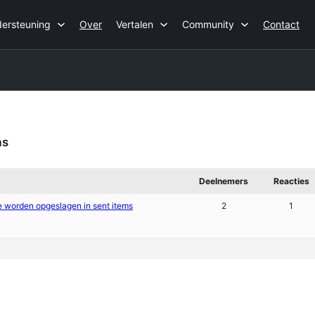
ersteuning
Over
Vertalen
Community
Contact
as
Deelnemers
Reacties
 worden opgeslagen in sent items
2
1