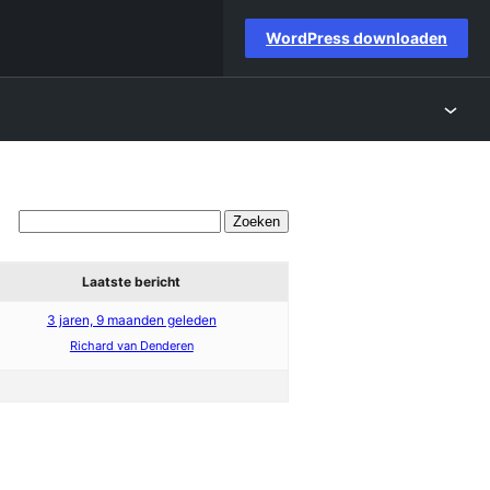
WordPress downloaden
Laatste bericht
3 jaren, 9 maanden geleden
Richard van Denderen