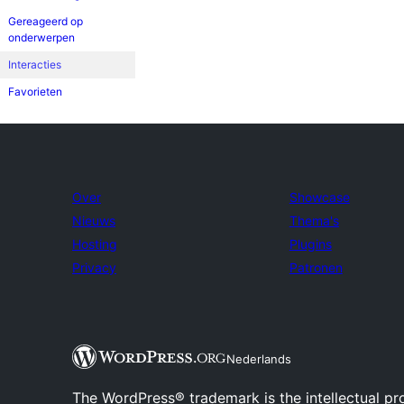
Gereageerd op
onderwerpen
Interacties
Favorieten
Over
Showcase
Nieuws
Thema's
Hosting
Plugins
Privacy
Patronen
Nederlands
The WordPress® trademark is the intellectual pr