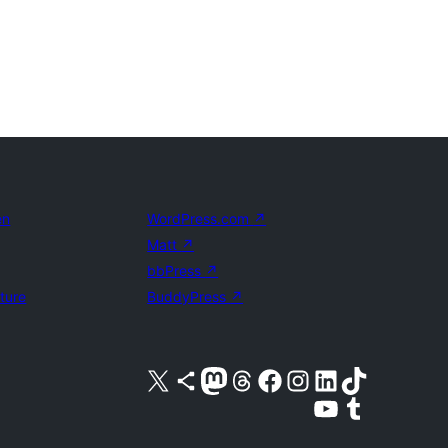
en
WordPress.com
↗
Matt
↗
bbPress
↗
uture
BuddyPress
↗
Bezoek ons X (voorheen Twitter) account
Bezoek ons Bluesky account
Bezoek ons Mastodon account
Bezoek ons Threads account
Onze Facebook pagina bezoeken
Bezoek ons Instagram account
Bezoek ons LinkedIn account
Bezoek ons TikTok account
Bezoek ons YouTube kanaal
Bezoek ons Tumblr account