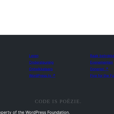
Leren
Raak betrokk
Ondersteuning
Evenementen
Ontwikkelaars
Doneren
↗
WordPress.tv
↗
Five for the F
CODE IS POËZIE.
operty of the WordPress Foundation.