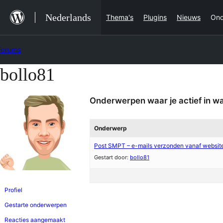
Ga
Nederlands
Thema's
Plugins
Nieuws
Ond
naar
de
Forums
inhoud
bollo81
Ga
naar
Onderwerpen waar je actief in w
de
inhoud
Onderwerp
Post SMPT – e-mails verzonden vanaf website
Gestart door:
bollo81
Profiel
Gestarte onderwerpen
Reacties aangemaakt