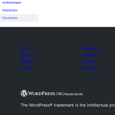
onderwerpen
Interacties
Favorieten
Over
Showcase
Nieuws
Thema's
Hosting
Plugins
Privacy
Patronen
Nederlands
The WordPress® trademark is the intellectual pr