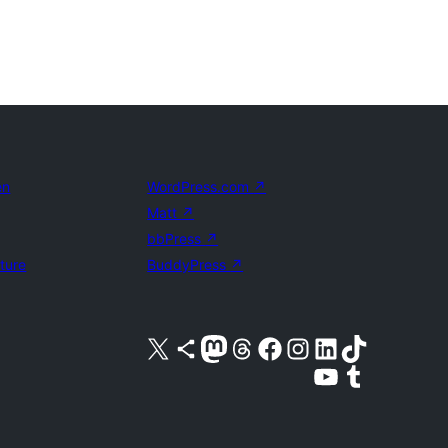
en
WordPress.com
↗
Matt
↗
bbPress
↗
uture
BuddyPress
↗
Bezoek ons X (voorheen Twitter) account
Bezoek ons Bluesky account
Bezoek ons Mastodon account
Bezoek ons Threads account
Onze Facebook pagina bezoeken
Bezoek ons Instagram account
Bezoek ons LinkedIn account
Bezoek ons TikTok account
Bezoek ons YouTube kanaal
Bezoek ons Tumblr account