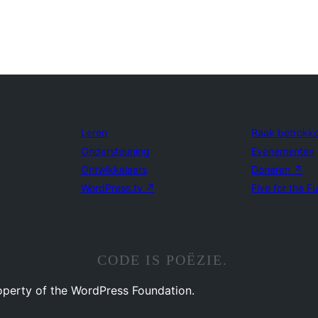
Leren
Raak betrokk
Ondersteuning
Evenementen
Ontwikkelaars
Doneren
↗
WordPress.tv
↗
Five for the F
CODE IS POËZIE.
operty of the WordPress Foundation.