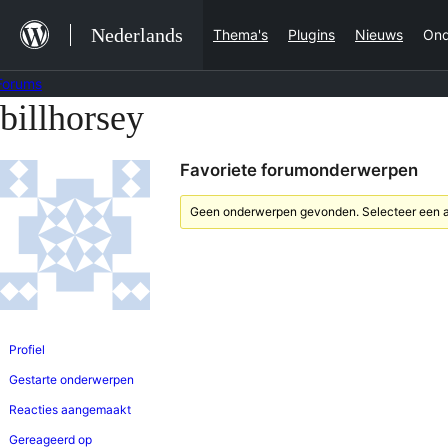
Ga
Nederlands
Thema's
Plugins
Nieuws
Ond
naar
de
Forums
inhoud
billhorsey
Ga
naar
Favoriete forumonderwerpen
de
inhoud
Geen onderwerpen gevonden. Selecteer een an
Profiel
Gestarte onderwerpen
Reacties aangemaakt
Gereageerd op