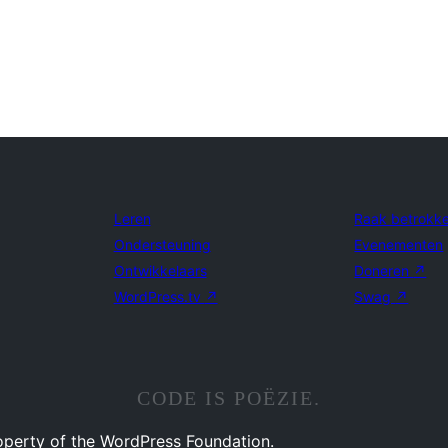
Leren
Raak betrokk
Ondersteuning
Evenementen
Ontwikkelaars
Doneren
↗
WordPress.tv
↗
Swag
↗
CODE IS POËZIE.
operty of the WordPress Foundation.