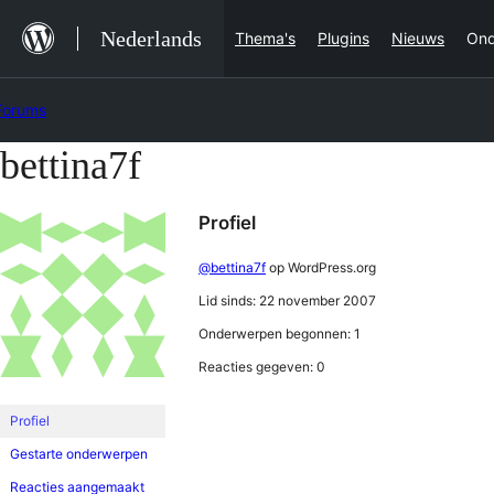
Ga
Nederlands
Thema's
Plugins
Nieuws
Ond
naar
de
Forums
inhoud
bettina7f
Ga
naar
Profiel
de
inhoud
@bettina7f
op WordPress.org
Lid sinds: 22 november 2007
Onderwerpen begonnen: 1
Reacties gegeven: 0
Profiel
Gestarte onderwerpen
Reacties aangemaakt