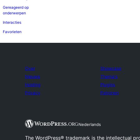
Gereageerd op
onderwerpen
Interacties
Favorieten
Over
Showcase
Nieuws
Thema's
Hosting
Plugins
Privacy
Patronen
Nederlands
The WordPress® trademark is the intellectual pr