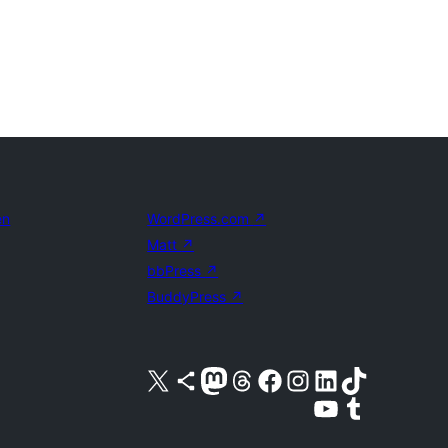
en
WordPress.com
↗
Matt
↗
bbPress
↗
BuddyPress
↗
Bezoek ons X (voorheen Twitter) account
Bezoek ons Bluesky account
Bezoek ons Mastodon account
Bezoek ons Threads account
Onze Facebook pagina bezoeken
Bezoek ons Instagram account
Bezoek ons LinkedIn account
Bezoek ons TikTok account
Bezoek ons YouTube kanaal
Bezoek ons Tumblr account