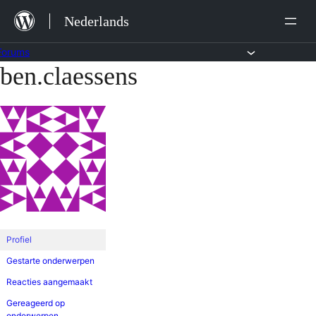
Ga
Nederlands
naar
de
Forums
ben.claessens
Ga
inhoud
naar
de
inhoud
Profiel
Gestarte onderwerpen
Reacties aangemaakt
Gereageerd op
onderwerpen