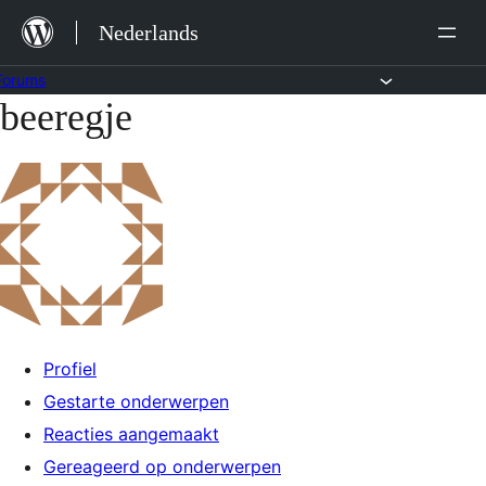
Ga
Nederlands
naar
de
Forums
beeregje
Ga
inhoud
naar
de
inhoud
Profiel
Gestarte onderwerpen
Reacties aangemaakt
Gereageerd op onderwerpen