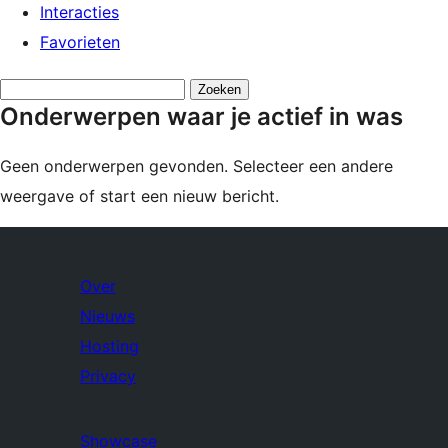
Interacties
Favorieten
Onderwerpen
Onderwerpen waar je actief in was
zoeken:
Geen onderwerpen gevonden. Selecteer een andere
weergave of start een nieuw bericht.
Over
Nieuws
Hosting
Privacy
Showcase