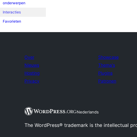
onderwerpen
Interacties
Favorieten
Over
Showcase
Nieuws
Thema's
Hosting
Plugins
Privacy
Patronen
Nederlands
The WordPress® trademark is the intellectual pr