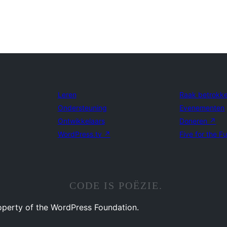
Leren
Raak betrokk
Ondersteuning
Evenementen
Ontwikkelaars
Doneren
↗
WordPress.tv
↗
Five for the F
CODE IS POËZIE.
operty of the WordPress Foundation.