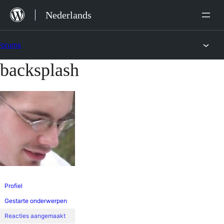
Ga
Nederlands
naar
de
Forums
inhoud
backsplash
Ga
naar
de
inhoud
Profiel
Gestarte onderwerpen
Reacties aangemaakt