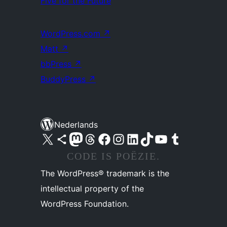
Five for the Future
WordPress.com
↗
Matt
↗
bbPress
↗
BuddyPress
↗
Nederlands
Bezoek ons X (voorheen Twitter) account
Bezoek ons Bluesky account
Bezoek ons Mastodon account
Bezoek ons Threads account
Onze Facebook pagina bezoeken
Bezoek ons Instagram account
Bezoek ons LinkedIn account
Bezoek ons TikTok account
Bezoek ons YouTube kanaal
Bezoek ons Tumblr account
CODE IS POËZIE.
The WordPress® trademark is the
intellectual property of the
WordPress Foundation.