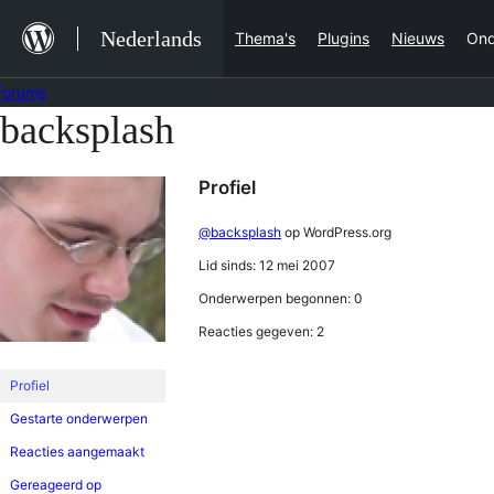
Ga
Nederlands
Thema's
Plugins
Nieuws
Ond
naar
de
Forums
inhoud
backsplash
Ga
naar
Profiel
de
inhoud
@backsplash
op WordPress.org
Lid sinds: 12 mei 2007
Onderwerpen begonnen: 0
Reacties gegeven: 2
Profiel
Gestarte onderwerpen
Reacties aangemaakt
Gereageerd op