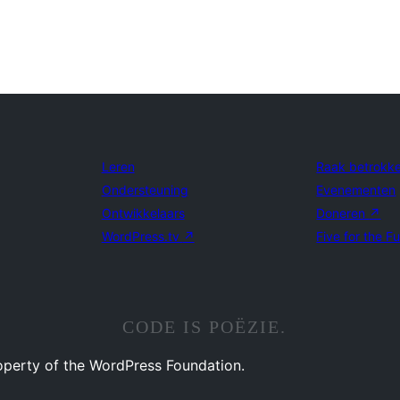
Leren
Raak betrokk
Ondersteuning
Evenementen
Ontwikkelaars
Doneren
↗
WordPress.tv
↗
Five for the F
CODE IS POËZIE.
operty of the WordPress Foundation.