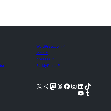
en
WordPress.com
↗
Matt
↗
bbPress
↗
uture
BuddyPress
↗
Bezoek ons X (voorheen Twitter) account
Bezoek ons Bluesky account
Bezoek ons Mastodon account
Bezoek ons Threads account
Onze Facebook pagina bezoeken
Bezoek ons Instagram account
Bezoek ons LinkedIn account
Bezoek ons TikTok account
Bezoek ons YouTube kanaal
Bezoek ons Tumblr account