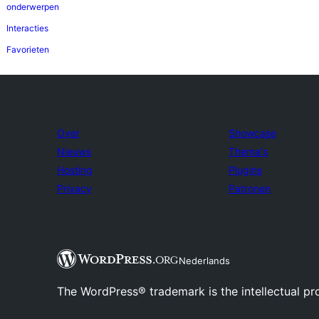
onderwerpen
Interacties
Favorieten
Over
Showcase
Nieuws
Thema's
Hosting
Plugins
Privacy
Patronen
Nederlands
The WordPress® trademark is the intellectual pr