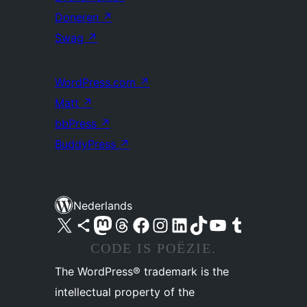
Doneren
↗
Swag
↗
WordPress.com
↗
Matt
↗
bbPress
↗
BuddyPress
↗
Nederlands
Bezoek ons X (voorheen Twitter) account
Bezoek ons Bluesky account
Bezoek ons Mastodon account
Bezoek ons Threads account
Onze Facebook pagina bezoeken
Bezoek ons Instagram account
Bezoek ons LinkedIn account
Bezoek ons TikTok account
Bezoek ons YouTube kanaal
Bezoek ons Tumblr account
CODE IS POËZIE.
The WordPress® trademark is the
intellectual property of the