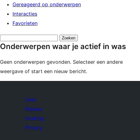
Gereageerd op onderwerpen
Interacties
Favorieten
Onderwerpen
Onderwerpen waar je actief in was
zoeken:
Geen onderwerpen gevonden. Selecteer een andere
weergave of start een nieuw bericht.
Over
Nieuws
Hosting
Privacy