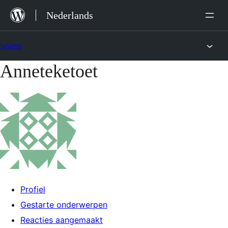
Ga
Nederlands
naar
de
Forums
inhoud
Anneteketoet
Ga
naar
de
inhoud
Profiel
Gestarte onderwerpen
Reacties aangemaakt