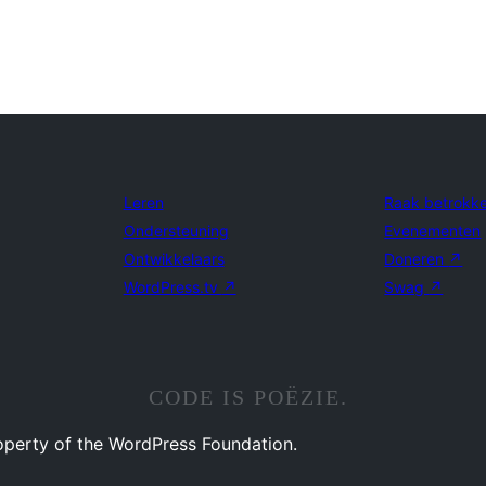
Leren
Raak betrokk
Ondersteuning
Evenementen
Ontwikkelaars
Doneren
↗
WordPress.tv
↗
Swag
↗
CODE IS POËZIE.
operty of the WordPress Foundation.