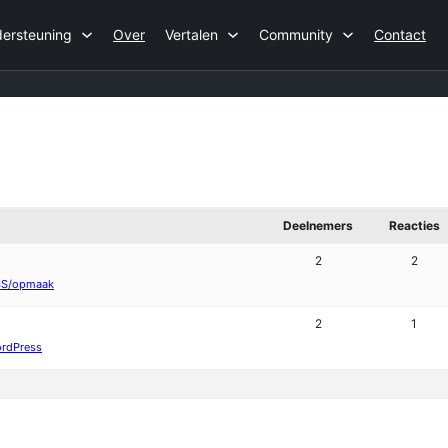
ersteuning
Over
Vertalen
Community
Contact
Deelnemers
Reacties
2
2
SS/opmaak
2
1
rdPress