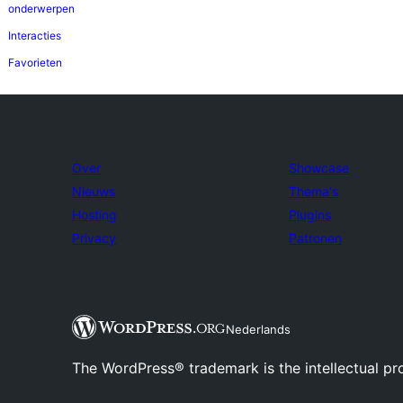
onderwerpen
Interacties
Favorieten
Over
Showcase
Nieuws
Thema's
Hosting
Plugins
Privacy
Patronen
Nederlands
The WordPress® trademark is the intellectual pr