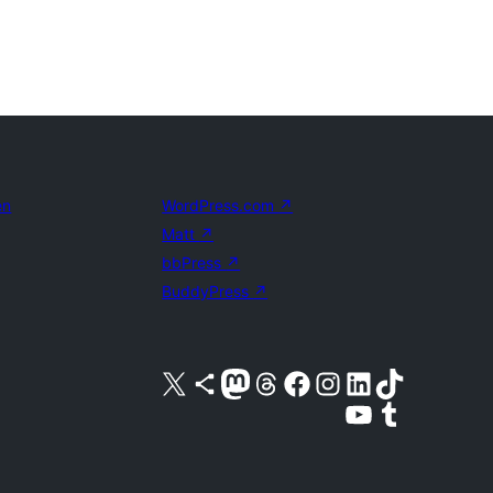
en
WordPress.com
↗
Matt
↗
bbPress
↗
BuddyPress
↗
Bezoek ons X (voorheen Twitter) account
Bezoek ons Bluesky account
Bezoek ons Mastodon account
Bezoek ons Threads account
Onze Facebook pagina bezoeken
Bezoek ons Instagram account
Bezoek ons LinkedIn account
Bezoek ons TikTok account
Bezoek ons YouTube kanaal
Bezoek ons Tumblr account