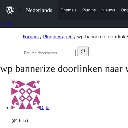
Ga
Nederlands
Thema's
Plugins
Nieuws
Ond
naar
de
Forums
inhoud
Ga
Forums
/
Plugin vragen
/
wp bannerize doorlinke
naar
Zoeken
de
Forums
naar:
inhoud
doorzoeken
wp bannerize doorlinken naar 
Dijki
(@dijki)