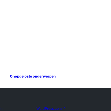
Onopgeloste onderwerpen
en
WordPress.com
↗