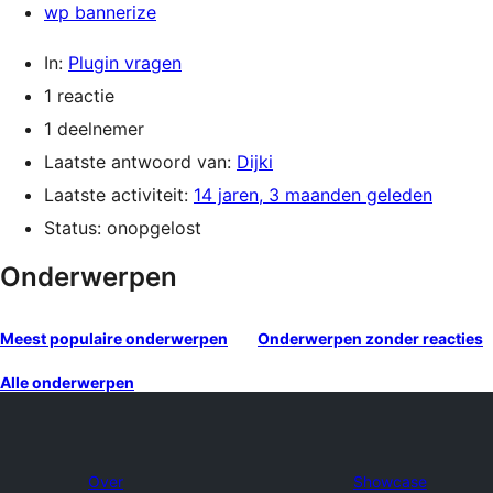
wp bannerize
In:
Plugin vragen
1 reactie
1 deelnemer
Laatste antwoord van:
Dijki
Laatste activiteit:
14 jaren, 3 maanden geleden
Status: onopgelost
Onderwerpen
Meest populaire onderwerpen
Onderwerpen zonder reacties
Alle onderwerpen
Over
Showcase