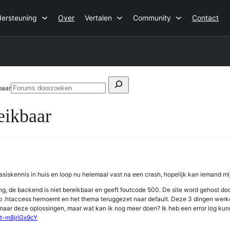
ersteuning
Over
Vertalen
Community
Contact
Zoeken
baar
Forums
naar:
doorzoeken
eikbaar
iskennis in huis en loop nu helemaal vast na een crash, hopelijk kan iemand mi
ng, de backend is niet bereikbaar en geeft foutcode 500. De site word gehost doo
 .htaccess hernoemt en het thema teruggezet naar default. Deze 3 dingen werken
n maar deze oplossingen, maar wat kan ik nog meer doen? Ik heb een error log k
l/t-m8jriGx9cY