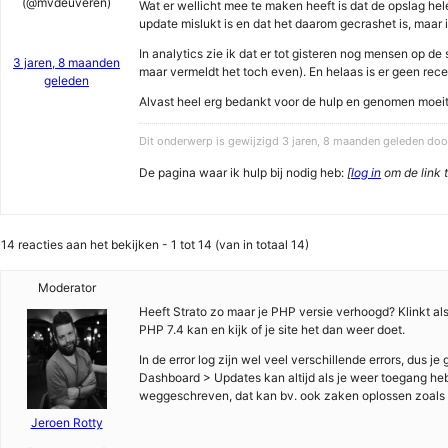
(@mvdeuveren)
Wat er wellicht mee te maken heeft is dat de opslag he
update mislukt is en dat het daarom gecrashet is, maar
In analytics zie ik dat er tot gisteren nog mensen op d
3 jaren, 8 maanden
maar vermeldt het toch even). En helaas is er geen rec
geleden
Alvast heel erg bedankt voor de hulp en genomen moeit
Dit onderwerp is gewijzigd 3 jaren, 8 maanden geleden do
De pagina waar ik hulp bij nodig heb:
[
log in
om de link t
14 reacties aan het bekijken - 1 tot 14 (van in totaal 14)
Moderator
Heeft Strato zo maar je PHP versie verhoogd? Klinkt also
PHP 7.4 kan en kijk of je site het dan weer doet.
In de error log zijn wel veel verschillende errors, dus 
Dashboard > Updates kan altijd als je weer toegang he
weggeschreven, dat kan bv. ook zaken oplossen zoals 
Jeroen Rotty