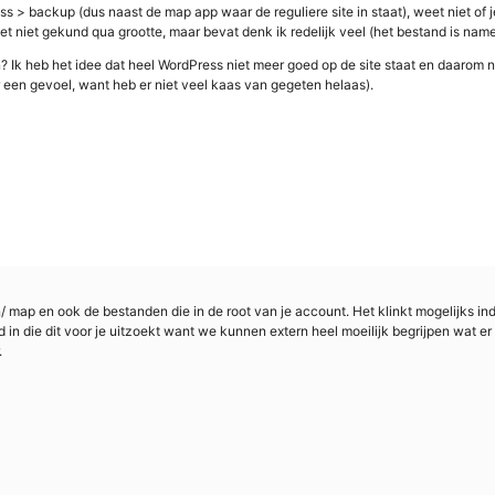
ss > backup (dus naast de map app waar de reguliere site in staat), weet niet of je
t niet gekund qua grootte, maar bevat denk ik redelijk veel (het bestand is namel
? Ik heb het idee dat heel WordPress niet meer goed op de site staat en daarom n
 een gevoel, want heb er niet veel kaas van gegeten helaas).
/ map en ook de bestanden die in de root van je account. Het klinkt mogelijks 
d in die dit voor je uitzoekt want we kunnen extern heel moeilijk begrijpen wat er 
.