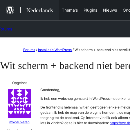
Ga
Nederlands
Thema's
Plugins
Nieuws
Ond
naar
de
Forums
inhoud
Ga
Forums
/
Installatie WordPress
/
Wit scherm + backend niet bereik
naar
Wit scherm + backend niet ber
de
inhoud
Opgelost
Goedendag,
Ik heb een webshop gemaakt in WordPress met enkel bas
De frontend is helemaal wit en geeft geen enkele meldi
gedaan. Ik heb de map van de plugins hernoemt, de map
toegang tot de backend. Op internet vind ik ook allee
mvdeuveren
iets in vinden? deze is hier te downloaden:
https://we.t