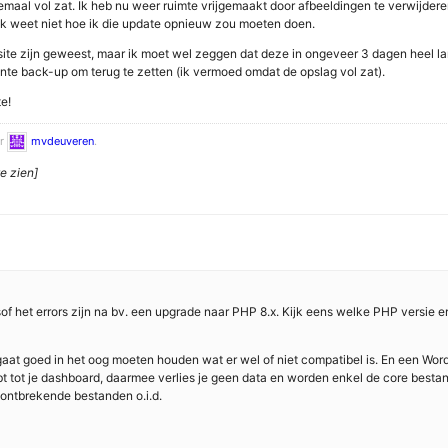
lemaal vol zat. Ik heb nu weer ruimte vrijgemaakt door afbeeldingen te verwijder
 ik weet niet hoe ik die update opnieuw zou moeten doen.
e site zijn geweest, maar ik moet wel zeggen dat deze in ongeveer 3 dagen heel l
ente back-up om terug te zetten (ik vermoed omdat de opslag vol zat).
e!
or
mvdeuveren
.
e zien]
f het errors zijn na bv. een upgrade naar PHP 8.x. Kijk eens welke PHP versie er dr
je gaat goed in het oog moeten houden wat er wel of niet compatibel is. En een Wor
bt tot je dashboard, daarmee verlies je geen data en worden enkel de core bes
ontbrekende bestanden o.i.d.