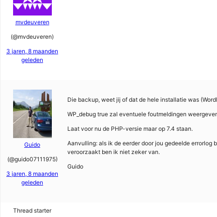
mvdeuveren
(@mvdeuveren)
3 jaren, 8 maanden
geleden
Die backup, weet jij of dat de hele installatie was (Wor
WP_debug true zal eventuele foutmeldingen weergeven 
Laat voor nu de PHP-versie maar op 7.4 staan.
Aanvulling: als ik de eerder door jou gedeelde errorlog 
Guido
veroorzaakt ben ik niet zeker van.
(@guido07111975)
Guido
3 jaren, 8 maanden
geleden
Thread starter