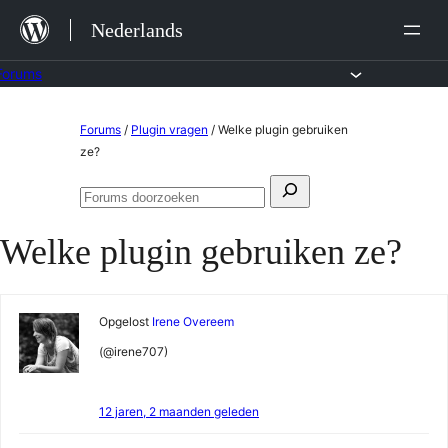
Ga
Nederlands
naar
de
Forums
inhoud
Ga
Forums
/
Plugin vragen
/
Welke plugin gebruiken
naar
ze?
de
Zoeken
inhoud
Forums
naar:
doorzoeken
Welke plugin gebruiken ze?
Opgelost
Irene Overeem
(@irene707)
12 jaren, 2 maanden geleden