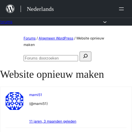
Ga
Nederlands
naar
de
Forums
inhoud
Ga
Forums
/
Algemeen WordPress
/
Website opnieuw
naar
maken
de
Zoeken
inhoud
Forums
naar:
doorzoeken
Website opnieuw maken
marni51
(@marni51)
11 jaren, 3 maanden geleden