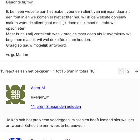
Geachte hr/mw,
Ik ben een website aan het maken voor een client van mij maar daar zit
een fout in en we komen er niet achter nou wil ik de website opnieuw
maken want de client gaat moeilijk doen en ik moet nu echt wel
opschieten.
Maar kunt u mij vertellenb wat ik precies moet doen als ik overnieuw wil
beginnen maar ik wil wel dezelfde naam houden.
Graag zo gauw mogelijk antwoord.
vr. gr. Marian
15 reacties aan het bekijken - 1 tot 15 (van in totaal 18)
1
2
→
Arjen_M
(@arjen_m)
11 jaren, 3 maanden geleden
Je kan ook het probleem voorleggen, misschien heeft iemand hier wel het
antwoord! Scheelt je een website herbouwen