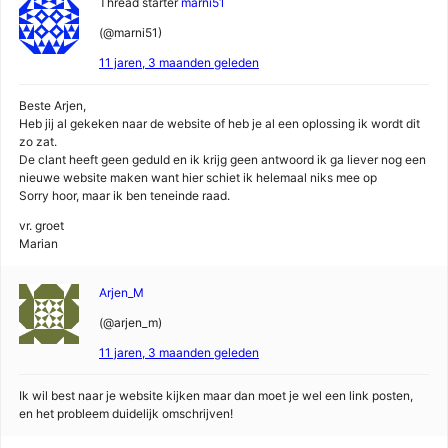
Thread starter
marni51
(@marni51)
11 jaren, 3 maanden geleden
Beste Arjen,
Heb jij al gekeken naar de website of heb je al een oplossing ik wordt dit
zo zat.
De clant heeft geen geduld en ik krijg geen antwoord ik ga liever nog een
nieuwe website maken want hier schiet ik helemaal niks mee op
Sorry hoor, maar ik ben teneinde raad.
vr. groet
Marian
Arjen_M
(@arjen_m)
11 jaren, 3 maanden geleden
Ik wil best naar je website kijken maar dan moet je wel een link posten,
en het probleem duidelijk omschrijven!