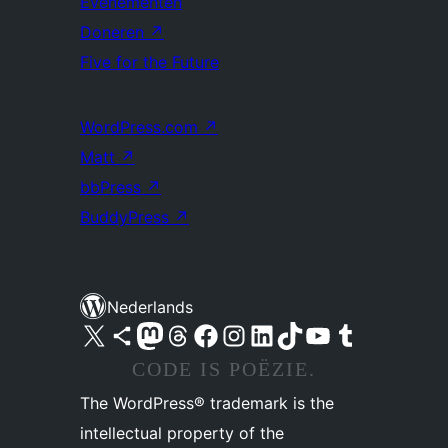
Evenementen
Doneren
↗
Five for the Future
WordPress.com
↗
Matt
↗
bbPress
↗
BuddyPress
↗
Nederlands
Bezoek ons X (voorheen Twitter) account
Bezoek ons Bluesky account
Bezoek ons Mastodon account
Bezoek ons Threads account
Onze Facebook pagina bezoeken
Bezoek ons Instagram account
Bezoek ons LinkedIn account
Bezoek ons TikTok account
Bezoek ons YouTube kanaal
Bezoek ons Tumblr account
CODE IS POËZIE.
The WordPress® trademark is the
intellectual property of the