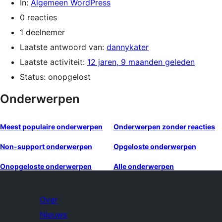
In:
Algemeen WordPress
0 reacties
1 deelnemer
Laatste antwoord van:
dannykater
Laatste activiteit:
12 jaren, 9 maanden geleden
Status: onopgelost
Onderwerpen
Meest populaire onderwerpen
Onderwerpen zonder reacties
Non-support onderwerpen
Opgeloste onderwerpen
Onopgeloste onderwerpen
Alle onderwerpen
Over
Nieuws