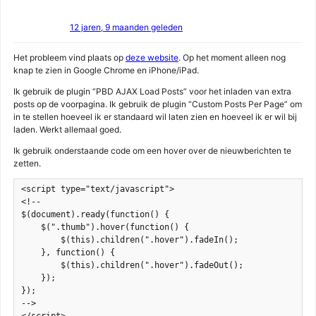
12 jaren, 9 maanden geleden
Het probleem vind plaats op
deze website
. Op het moment alleen nog
knap te zien in Google Chrome en iPhone/iPad.
Ik gebruik de plugin “PBD AJAX Load Posts” voor het inladen van extra
posts op de voorpagina. Ik gebruik de plugin “Custom Posts Per Page” om
in te stellen hoeveel ik er standaard wil laten zien en hoeveel ik er wil bij
laden. Werkt allemaal goed.
Ik gebruik onderstaande code om een hover over de nieuwberichten te
zetten.
<script type="text/javascript">

<!--

$(document).ready(function() {

    $(".thumb").hover(function() {

        $(this).children(".hover").fadeIn();

    }, function() {

        $(this).children(".hover").fadeOut();

    });

});

-->
