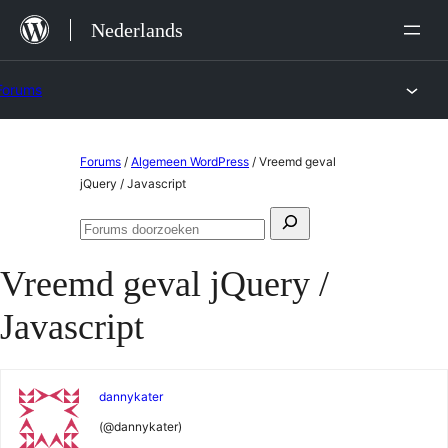
Ga
Nederlands
naar
de
Forums
inhoud
Ga
Forums
/
Algemeen WordPress
/
Vreemd geval
naar
jQuery / Javascript
de
Zoeken
inhoud
Forums
naar:
doorzoeken
Vreemd geval jQuery /
Javascript
dannykater
(@dannykater)