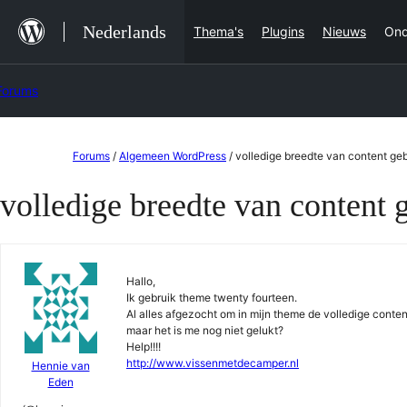
Ga
Nederlands
Thema's
Plugins
Nieuws
Ond
naar
de
Forums
inhoud
Ga
Forums
/
Algemeen WordPress
/
volledige breedte van content ge
naar
volledige breedte van content 
de
inhoud
Hallo,
Ik gebruik theme twenty fourteen.
Al alles afgezocht om in mijn theme de volledige conten
maar het is me nog niet gelukt?
Help!!!!
http://www.vissenmetdecamper.nl
Hennie van
Eden