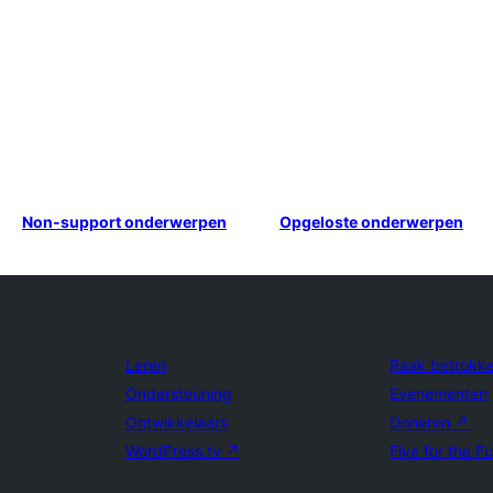
Non-support onderwerpen
Opgeloste onderwerpen
Leren
Raak betrokk
Ondersteuning
Evenementen
Ontwikkelaars
Doneren
↗
WordPress.tv
↗
Five for the F