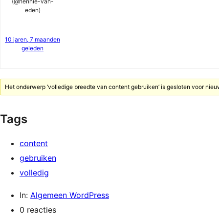
(@hennie-van-
eden)
10 jaren, 7 maanden
geleden
Het onderwerp ‘volledige breedte van content gebruiken’ is gesloten voor nieu
Tags
content
gebruiken
volledig
In:
Algemeen WordPress
0 reacties