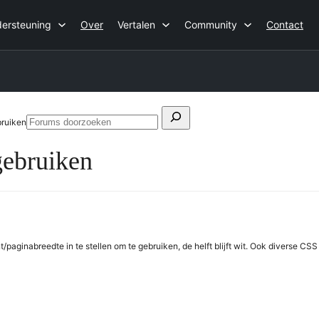
ersteuning
Over
Vertalen
Community
Contact
Zoeken
bruiken
Forums
naar:
doorzoeken
gebruiken
t/paginabreedte in te stellen om te gebruiken, de helft blijft wit. Ook diverse 