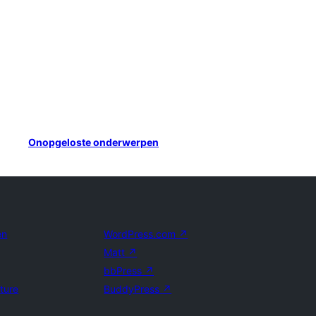
Onopgeloste onderwerpen
en
WordPress.com
↗
Matt
↗
bbPress
↗
uture
BuddyPress
↗