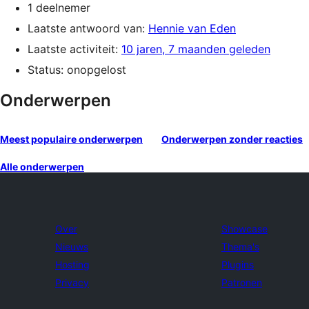
1 deelnemer
Laatste antwoord van:
Hennie van Eden
Laatste activiteit:
10 jaren, 7 maanden geleden
Status: onopgelost
Onderwerpen
Meest populaire onderwerpen
Onderwerpen zonder reacties
Alle onderwerpen
Over
Showcase
Nieuws
Thema's
Hosting
Plugins
Privacy
Patronen