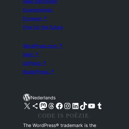
Raak betrokken
Evenementen
Doneren
↗
Five for the Future
WordPress.com
↗
Matt
↗
bbPress
↗
BuddyPress
↗
Nederlands
Bezoek ons X (voorheen Twitter) account
Bezoek ons Bluesky account
Bezoek ons Mastodon account
Bezoek ons Threads account
Onze Facebook pagina bezoeken
Bezoek ons Instagram account
Bezoek ons LinkedIn account
Bezoek ons TikTok account
Bezoek ons YouTube kanaal
Bezoek ons Tumblr account
CODE IS POËZIE.
The WordPress® trademark is the