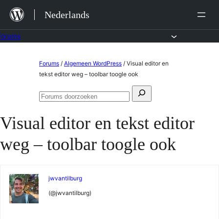
Ga
Nederlands
naar
de
Forums
inhoud
Ga
Forums
/
Algemeen WordPress
/
Visual editor en
naar
tekst editor weg – toolbar toogle ook
de
Zoeken
inhoud
Forums
naar:
doorzoeken
Visual editor en tekst editor
weg – toolbar toogle ook
jwvantilburg
(@jwvantilburg)