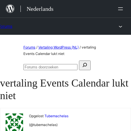
Ga
Nederlands
naar
de
Forums
inhoud
Ga
Forums
/
Vertaling WordPress (NL)
/
vertaling
naar
Events Calendar lukt niet
de
Zoeken
inhoud
Forums
naar:
doorzoeken
vertaling Events Calendar lukt
niet
Opgelost
Tubemachelas
(@tubemachelas)