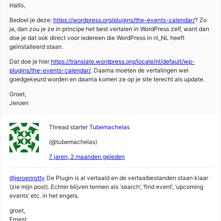
Hallo,
Bedoel je deze:
https://wordpress.org/plugins/the-events-calendar/
? Zo
ja, dan zou je ze in principe het best vertalen in WordPress zelf, want dan
doe je dat ook direct voor iedereen die WordPress in nl_NL heeft
geïnstalleerd staan.
Dat doe je hier
https://translate.wordpress.org/locale/nl/default/wp-
plugins/the-events-calendar/
. Daarna moeten de vertalingen wel
goedgekeurd worden en daarna komen ze op je site terecht als update.
Groet,
Jeroen
Thread starter
Tubemachelas
(@tubemachelas)
7 jaren, 2 maanden geleden
@jeroenrotty
De Plugin is al vertaald en de vertaalbestanden staan klaar
(zie mijn post). Echter blijven termen als ‘search’, ‘find event’, ‘upcoming
events’ etc. in het engels.
groet,
Ernest