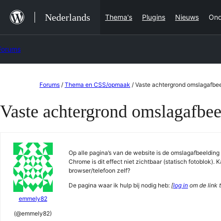
Ga
Nederlands
Thema's
Plugins
Nieuws
Ond
naar
de
Forums
inhoud
Ga
Forums
/
Thema en CSS/opmaak
/
Vaste achtergrond omslagafbe
naar
Vaste achtergrond omslagafbe
de
inhoud
Op alle pagina’s van de website is de omslagafbeelding
Chrome is dit effect niet zichtbaar (statisch fotoblok). 
browser/telefoon zelf?
De pagina waar ik hulp bij nodig heb:
[
log in
om de link t
emmely82
(@emmely82)