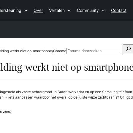
ersteuning
Over
Vertalen
Community
Contact
Zoeken
elding werkt niet op smartphone/Chrome
Fo
naar:
do
elding werkt niet op smartpho
 ingesteld als vaste achtergrond. In Safari werkt dat en op een Samsung telefoon
Kan ik iets aanpassen waardoor het overal op de juiste wijze zichtbaar is? Of ligt d
e zien]