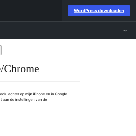
WordPress downloaden
rums
orzoeken
ne/Chrome
 ook, echter op mijn iPhone en in Google
it aan de instellingen van de