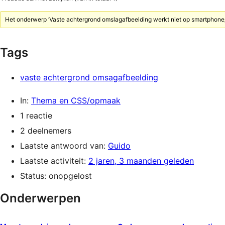
Het onderwerp ‘Vaste achtergrond omslagafbeelding werkt niet op smartphone/
Tags
vaste achtergrond omsagafbeelding
In:
Thema en CSS/opmaak
1 reactie
2 deelnemers
Laatste antwoord van:
Guido
Laatste activiteit:
2 jaren, 3 maanden geleden
Status: onopgelost
Onderwerpen