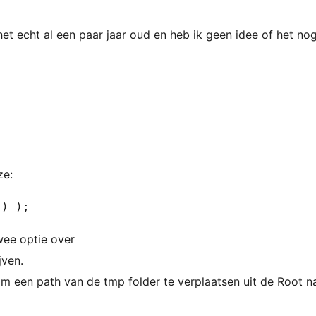
 het echt al een paar jaar oud en heb ik geen idee of het n
ze:
') );
twee optie over
jven.
om een path van de tmp folder te verplaatsen uit de Root n