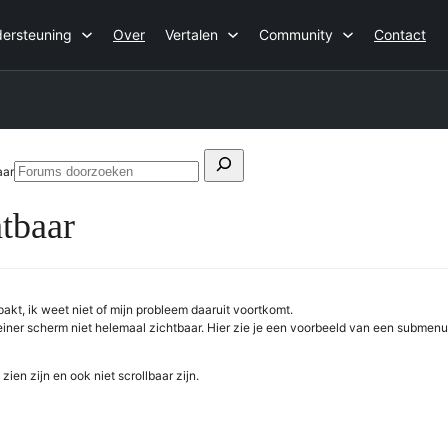
ersteuning
Over
Vertalen
Community
Contact
Zoeken
aar
Forums
naar:
doorzoeken
htbaar
akt, ik weet niet of mijn probleem daaruit voortkomt.
iner scherm niet helemaal zichtbaar. Hier zie je een voorbeeld van een submenu 
ien zijn en ook niet scrollbaar zijn.