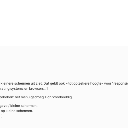
op kleinere schermen uit ziet. Dat geldt ook – tot op zekere hoogte- voor “respons
erating systems en browsers…]
 bekeken: het menu gedroeg zich ‘voorbeeldig’.
gave / kleine schermen.
te op kleine schermen.
-)