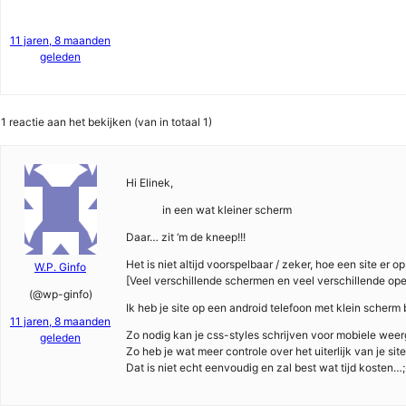
11 jaren, 8 maanden
geleden
1 reactie aan het bekijken (van in totaal 1)
Hi Elinek,
in een wat kleiner scherm
Daar… zit ‘m de kneep!!!
Het is niet altijd voorspelbaar / zeker, hoe een site er 
W.P. Ginfo
[Veel verschillende schermen en veel verschillende op
(@wp-ginfo)
Ik heb je site op een android telefoon met klein scherm
11 jaren, 8 maanden
Zo nodig kan je css-styles schrijven voor mobiele weer
geleden
Zo heb je wat meer controle over het uiterlijk van je si
Dat is niet echt eenvoudig en zal best wat tijd kosten…;