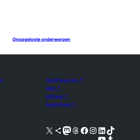
Onopgeloste onderwerpen
en
WordPress.com
↗
Matt
↗
bbPress
↗
BuddyPress
↗
Bezoek ons X (voorheen Twitter) account
Bezoek ons Bluesky account
Bezoek ons Mastodon account
Bezoek ons Threads account
Onze Facebook pagina bezoeken
Bezoek ons Instagram account
Bezoek ons LinkedIn account
Bezoek ons TikTok account
Bezoek ons YouTube kanaal
Bezoek ons Tumblr account