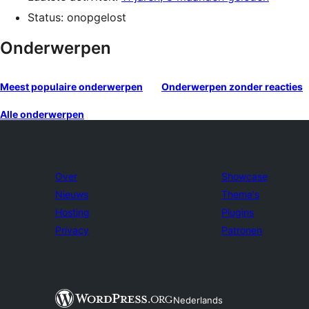
Status: onopgelost
Onderwerpen
Meest populaire onderwerpen
Onderwerpen zonder reacties
Alle onderwerpen
Over
Showcase
Nieuws
Thema's
Hosting
Plugins
Privacy
Patronen
Nederlands