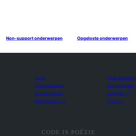
Non-support onderwerpen
Opgeloste onderwerpen
Leren
Raak betrokk
Ondersteuning
Evenementen
Ontwikkelaars
Doneren
↗
WordPress.tv
↗
Swag
↗
CODE IS POËZIE.