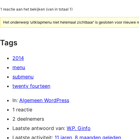
1 reactie aan het bekijken (van in totaal 1)
Het onderwerp ‘uitklapmenu niet helemaal zichtbaar’ is gesloten voor nieuwe r
Tags
2014
menu
submenu
twenty fourteen
In:
Algemeen WordPress
1 reactie
2 deelnemers
Laatste antwoord van:
W.P. Ginfo
Laatste activiteit:
11 jaren, 8 maanden geleden