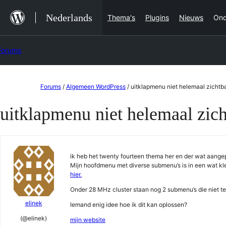
Ga
Nederlands
Thema's
Plugins
Nieuws
Ond
naar
de
Forums
inhoud
Ga
Forums
/
Algemeen WordPress
/
uitklapmenu niet helemaal zichtb
naar
uitklapmenu niet helemaal zic
de
inhoud
ik heb het twenty fourteen thema her en der wat aangep
Mijn hoofdmenu met diverse submenu’s is in een wat kle
hier.
Onder 28 MHz cluster staan nog 2 submenu’s die niet te z
elinek
Iemand enig idee hoe ik dit kan oplossen?
(@elinek)
mijn website