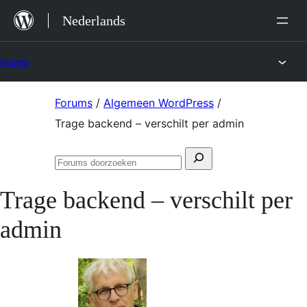
Ga
Nederlands
naar
de
Forums
inhoud
Ga
Forums
/
Algemeen WordPress
/
naar
Trage backend – verschilt per admin
de
Zoeken
inhoud
Forums
naar:
doorzoeken
Trage backend – verschilt per
admin