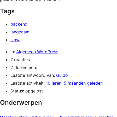
Tags
backend
langzaam
slow
In:
Algemeen WordPress
7 reacties
2 deelnemers
Laatste antwoord van:
Guido
Laatste activiteit:
10 jaren, 5 maanden geleden
Status: opgelost
Onderwerpen