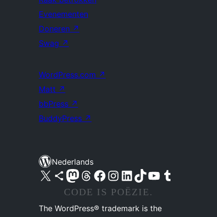
Evenementen
Doneren
↗
Swag
↗
WordPress.com
↗
Matt
↗
bbPress
↗
BuddyPress
↗
Nederlands
Bezoek ons X (voorheen Twitter) account
Bezoek ons Bluesky account
Bezoek ons Mastodon account
Bezoek ons Threads account
Onze Facebook pagina bezoeken
Bezoek ons Instagram account
Bezoek ons LinkedIn account
Bezoek ons TikTok account
Bezoek ons YouTube kanaal
Bezoek ons Tumblr account
CODE IS POËZIE.
The WordPress® trademark is the