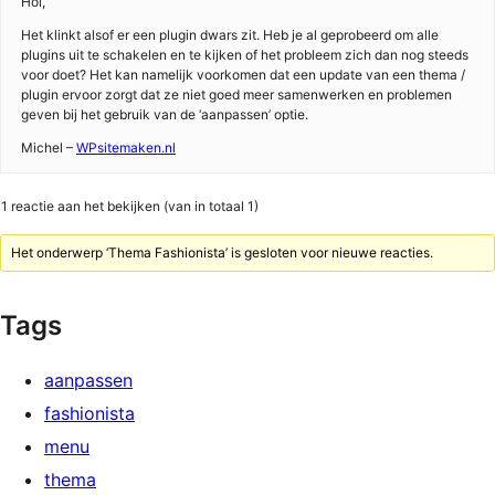
Hoi,
Het klinkt alsof er een plugin dwars zit. Heb je al geprobeerd om alle
plugins uit te schakelen en te kijken of het probleem zich dan nog steeds
voor doet? Het kan namelijk voorkomen dat een update van een thema /
plugin ervoor zorgt dat ze niet goed meer samenwerken en problemen
geven bij het gebruik van de ‘aanpassen’ optie.
Michel –
WPsitemaken.nl
1 reactie aan het bekijken (van in totaal 1)
Het onderwerp ‘Thema Fashionista’ is gesloten voor nieuwe reacties.
Tags
aanpassen
fashionista
menu
thema