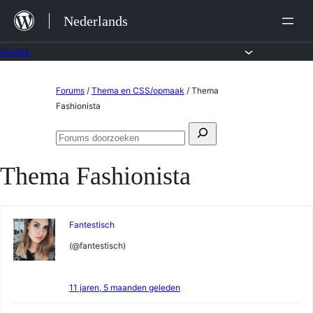
Ga
Nederlands
naar
de
Forums
inhoud
Ga
Forums
/
Thema en CSS/opmaak
/
Thema
naar
Fashionista
de
Zoeken
inhoud
Forums
naar:
doorzoeken
Thema Fashionista
Fantestisch
(@fantestisch)
11 jaren, 5 maanden geleden