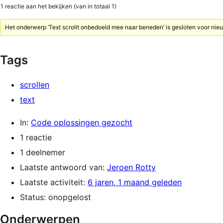
1 reactie aan het bekijken (van in totaal 1)
Het onderwerp ‘Text scrollt onbedoeld mee naar beneden’ is gesloten voor nieu
Tags
scrollen
text
In:
Code oplossingen gezocht
1 reactie
1 deelnemer
Laatste antwoord van:
Jeroen Rotty
Laatste activiteit:
6 jaren, 1 maand geleden
Status: onopgelost
Onderwerpen