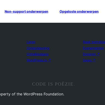
Non-support onderwerpen
Opgeloste onderwerpen
Leren
Raak betrokk
Ondersteuning
Evenementen
Ontwikkelaars
Doneren
↗
WordPress.tv
↗
Swag
↗
CODE IS POËZIE.
operty of the WordPress Foundation.