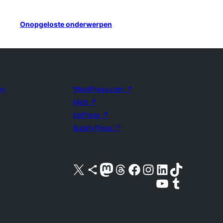
Onopgeloste onderwerpen
en
WordPress.com
↗
Matt
↗
bbPress
↗
BuddyPress
↗
Bezoek ons X (voorheen Twitter) account
Bezoek ons Bluesky account
Bezoek ons Mastodon account
Bezoek ons Threads account
Onze Facebook pagina bezoeken
Bezoek ons Instagram account
Bezoek ons LinkedIn account
Bezoek ons TikTok account
Bezoek ons YouTube kanaal
Bezoek ons Tumblr account