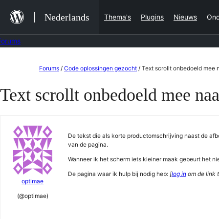
Ga
Nederlands
Thema's
Plugins
Nieuws
Ond
naar
de
Forums
inhoud
Ga
Forums
/
Code oplossingen gezocht
/
Text scrollt onbedoeld mee
naar
Text scrollt onbedoeld mee na
de
inhoud
De tekst die als korte productomschrijving naast de af
van de pagina.
Wanneer ik het scherm iets kleiner maak gebeurt het ni
De pagina waar ik hulp bij nodig heb:
[
log in
om de link t
optimae
(@optimae)