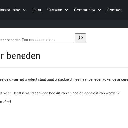
ersteuning
Over
Vertalen
Community
Contact
Zoeken
 naar beneden
Forums
naar:
doorzoeken
ar beneden
beelding van het product staat gaat onbedoeld mee naar beneden (over de andere 
et meer. Heeft iemand een idee hoe dit kan en hoe dit opgelost kan worden?
e zien]