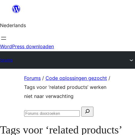
Ga
naar
Nederlands
de
inhoud
WordPress downloaden
Forums
Ga
Forums
/
Code oplossingen gezocht
/
naar
Tags voor ‘related products’ werken
de
niet naar verwachting
inhoud
Zoeken
Forums
naar:
doorzoeken
Tags voor ‘related products’