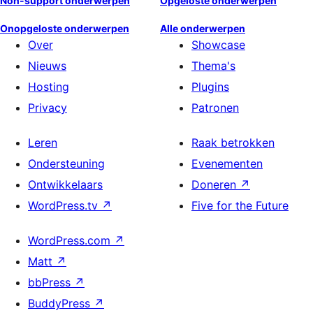
Non-support onderwerpen
Opgeloste onderwerpen
Onopgeloste onderwerpen
Alle onderwerpen
Over
Showcase
Nieuws
Thema's
Hosting
Plugins
Privacy
Patronen
Leren
Raak betrokken
Ondersteuning
Evenementen
Ontwikkelaars
Doneren
↗
WordPress.tv
↗
Five for the Future
WordPress.com
↗
Matt
↗
bbPress
↗
BuddyPress
↗