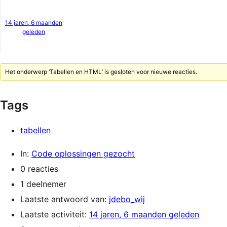
14 jaren, 6 maanden
geleden
Het onderwerp ‘Tabellen en HTML’ is gesloten voor nieuwe reacties.
Tags
tabellen
In:
Code oplossingen gezocht
0 reacties
1 deelnemer
Laatste antwoord van:
jdebo_wij
Laatste activiteit:
14 jaren, 6 maanden geleden