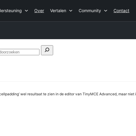
ersteuning
Over
Vertalen
Community
Contact
Forums
doorzoeken
‘cellpadding’ wel resultaat te zien in de editor van TinyMCE Advanced, maar niet i