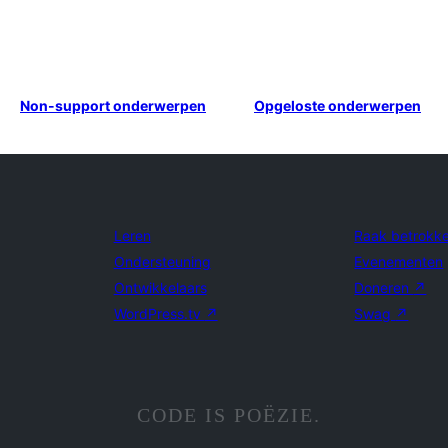
Non-support onderwerpen
Opgeloste onderwerpen
Leren
Raak betrokk
Ondersteuning
Evenementen
Ontwikkelaars
Doneren
↗
WordPress.tv
↗
Swag
↗
CODE IS POËZIE.