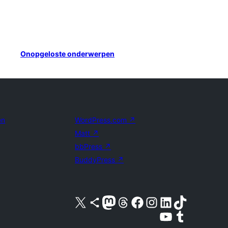
Onopgeloste onderwerpen
en
WordPress.com
↗
Matt
↗
bbPress
↗
BuddyPress
↗
Bezoek ons X (voorheen Twitter) account
Bezoek ons Bluesky account
Bezoek ons Mastodon account
Bezoek ons Threads account
Onze Facebook pagina bezoeken
Bezoek ons Instagram account
Bezoek ons LinkedIn account
Bezoek ons TikTok account
Bezoek ons YouTube kanaal
Bezoek ons Tumblr account