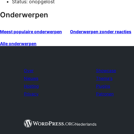
Status: onopgelost
Onderwerpen
Meest populaire onderwerpen
Onderwerpen zonder reacties
Alle onderwerpen
Over
Showcase
Nieuws
Thema's
Hosting
Plugins
Privacy
Patronen
Nederlands