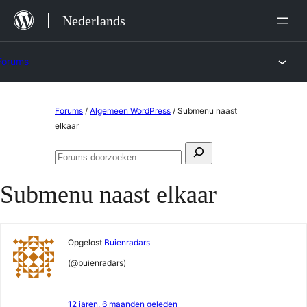
Ga
Nederlands
naar
de
Forums
inhoud
Ga
Forums
/
Algemeen WordPress
/
Submenu naast
naar
elkaar
de
Zoeken
inhoud
Forums
naar:
doorzoeken
Submenu naast elkaar
Opgelost
Buienradars
(@buienradars)
12 jaren, 6 maanden geleden