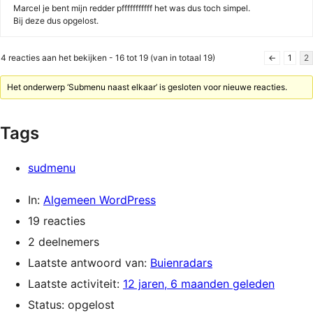
Marcel je bent mijn redder pfffffffffff het was dus toch simpel.
Bij deze dus opgelost.
4 reacties aan het bekijken - 16 tot 19 (van in totaal 19)
←
1
2
Het onderwerp ‘Submenu naast elkaar’ is gesloten voor nieuwe reacties.
Tags
sudmenu
In:
Algemeen WordPress
19 reacties
2 deelnemers
Laatste antwoord van:
Buienradars
Laatste activiteit:
12 jaren, 6 maanden geleden
Status: opgelost