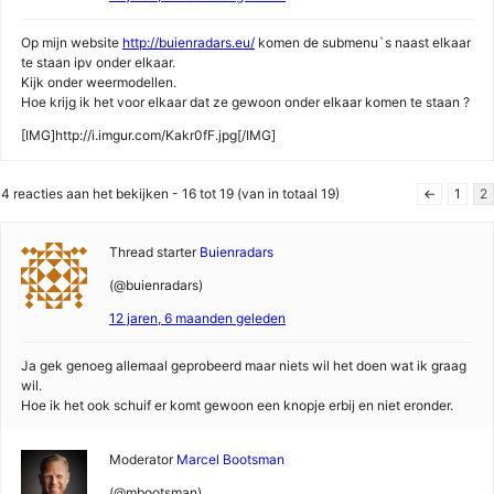
Op mijn website
http://buienradars.eu/
komen de submenu`s naast elkaar
te staan ipv onder elkaar.
Kijk onder weermodellen.
Hoe krijg ik het voor elkaar dat ze gewoon onder elkaar komen te staan ?
[IMG]http://i.imgur.com/Kakr0fF.jpg[/IMG]
4 reacties aan het bekijken - 16 tot 19 (van in totaal 19)
←
1
2
Thread starter
Buienradars
(@buienradars)
12 jaren, 6 maanden geleden
Ja gek genoeg allemaal geprobeerd maar niets wil het doen wat ik graag
wil.
Hoe ik het ook schuif er komt gewoon een knopje erbij en niet eronder.
Moderator
Marcel Bootsman
(@mbootsman)