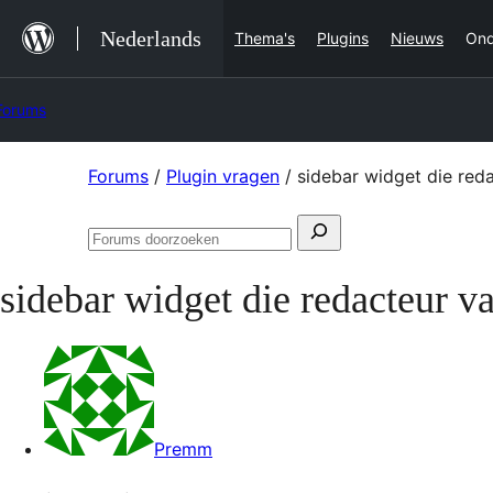
Ga
Nederlands
Thema's
Plugins
Nieuws
Ond
naar
de
Forums
inhoud
Ga
Forums
/
Plugin vragen
/
sidebar widget die red
naar
Zoeken
de
Forums
naar:
inhoud
doorzoeken
sidebar widget die redacteur v
Premm