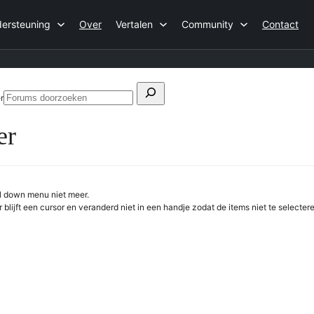
ersteuning
Over
Vertalen
Community
Contact
Zoeken
r
Forums
naar:
doorzoeken
er
ll down menu niet meer.
blijft een cursor en veranderd niet in een handje zodat de items niet te selectere