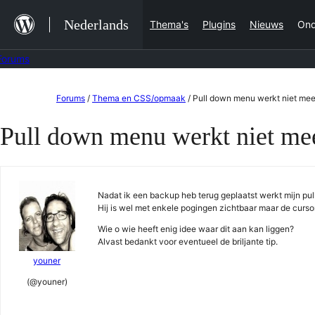
Ga
Nederlands
Thema's
Plugins
Nieuws
Ond
naar
de
Forums
inhoud
Ga
Forums
/
Thema en CSS/opmaak
/
Pull down menu werkt niet mee
naar
Pull down menu werkt niet me
de
inhoud
Nadat ik een backup heb terug geplaatst werkt mijn pu
Hij is wel met enkele pogingen zichtbaar maar de cursor 
Wie o wie heeft enig idee waar dit aan kan liggen?
Alvast bedankt voor eventueel de briljante tip.
youner
(@youner)