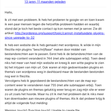
13 jaren, 11 maanden geleden
Hallo,
Ik zit met een probleem. Ik heb het proberen te google-en en toen kwam
ik een paar mensen tegen die hetzelfde probleem hadden en waarbij
stond dat je toch het beste contact op kon nemen met je server. Zie dit
artikel:
http://wordpress.org/support/topic/cannot-installupdate-plugins-
since-upgrade-to-32
Ik heb een website die ik heb gemaakt met wordpress. Ik wilde in mijn
filezilla mijn plugins “beschrijfbaar” maken door middel van
bestandsrechten aan te passen. Eerst heb ik de betandsrechten van de
map wp-content veranderd in 744 (met alle submappen erbij). Toen deed
niks het meer van heel mijn website en kreeg ik een witte pagina te zien
bij het intypen van mijn url. Ook waren al mijn gedownloaden plugins en
thema’s van wordpress weg in dashboard maar de bestanden bestonden
nog wel in filezilla.
Vervolgens heb ik geprobeerd de bestandsrechten van de map wp-
content weer te veranderen naar 755 (met alle submappen erbij). Toen
waren de plugins en themas gelukkig weer terug en zag mijn site er weer
zo uit zoals het hoorde. Maar nu zit ik met het probleem dat ik niks meer
kan downloaden aan nieuwe plugins of themas. Als ik dat probeer krijg ik
altijd de volgende fout melding:
Warning: touch() [function.touch]: Unable to create file