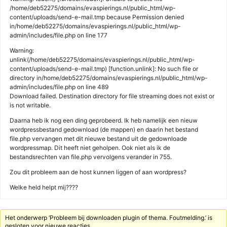
/home/deb52275/domains/evaspierings.nl/public_html/wp-
content/uploads/send-e-mail.tmp because Permission denied
in/home/deb52275/domains/evaspierings.nl/public_html/wp-
admin/includes/file.php on line 177
Warning:
unlink(/home/deb52275/domains/evaspierings.nl/public_html/wp-
content/uploads/send-e-mail.tmp) [function.unlink]: No such file or
directory in/home/deb52275/domains/evaspierings.nl/public_html/wp-
admin/includes/file.php on line 489
Download failed. Destination directory for file streaming does not exist or
is not writable.
Daarna heb ik nog een ding geprobeerd. Ik heb namelijk een nieuw
wordpressbestand gedownload (de mappen) en daarin het bestand
file.php vervangen met dit nieuwe bestand uit de gedownloade
wordpressmap. Dit heeft niet geholpen. Ook niet als ik de
bestandsrechten van file.php vervolgens verander in 755.
Zou dit probleem aan de host kunnen liggen of aan wordpress?
Welke held helpt mij????
Het onderwerp ‘Probleem bij downloaden plugin of thema. Foutmelding.’ is
gesloten voor nieuwe reacties.