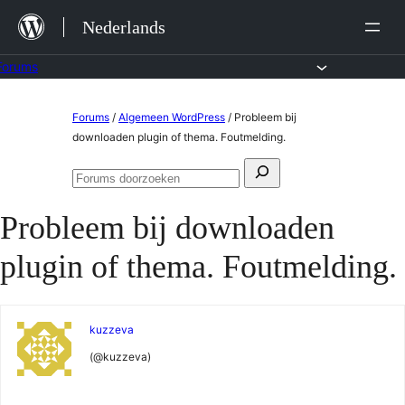
Ga
Nederlands
naar
de
Forums
inhoud
Ga
Forums
/
Algemeen WordPress
/
Probleem bij
naar
downloaden plugin of thema. Foutmelding.
de
Zoeken
inhoud
Forums
naar:
doorzoeken
Probleem bij downloaden
plugin of thema. Foutmelding.
kuzzeva
(@kuzzeva)