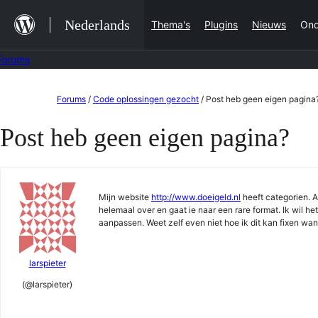
Ga
Nederlands
Thema's
Plugins
Nieuws
Ond
naar
de
Forums
inhoud
Ga
Forums
/
Code oplossingen gezocht
/
Post heb geen eigen pagina
naar
Post heb geen eigen pagina?
de
inhoud
Mijn website
http://www.doeigeld.nl
heeft categorien. A
helemaal over en gaat ie naar een rare format. Ik wil het
aanpassen. Weet zelf even niet hoe ik dit kan fixen want
larspieter
(@larspieter)