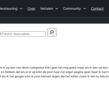
ersteuning
Over
Vertalen
Community
Contact
Zoeken
?
Forums
naar:
doorzoeken
ls ik op een van deze categorien klikt gaat het nog goed, maar als ik dan op een
 zo hebben dat als je er op klikt de post naar zijn eigen pagina gaat maar ik kan b
 als ik het google kom ik juist mensen tegen die het willen zoals ik het nu heb e