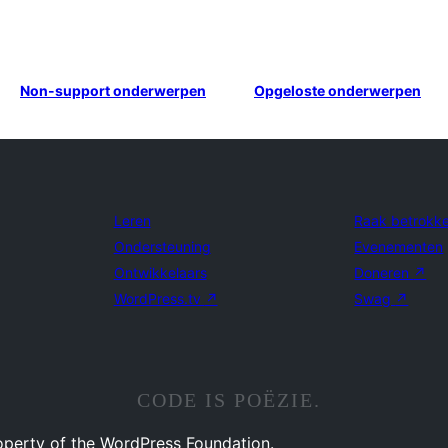
Non-support onderwerpen
Opgeloste onderwerpen
Leren
Raak betrokk
Ondersteuning
Evenementen
Ontwikkelaars
Doneren
↗
WordPress.tv
↗
Swag
↗
CODE IS POËZIE.
operty of the WordPress Foundation.