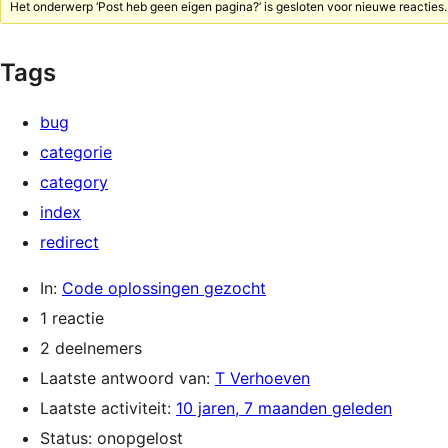
Het onderwerp ‘Post heb geen eigen pagina?’ is gesloten voor nieuwe reacties.
Tags
bug
categorie
category
index
redirect
In:
Code oplossingen gezocht
1 reactie
2 deelnemers
Laatste antwoord van:
T Verhoeven
Laatste activiteit:
10 jaren, 7 maanden geleden
Status: onopgelost