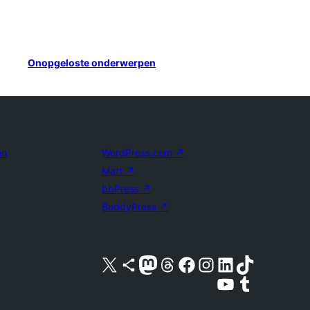
Onopgeloste onderwerpen
en
WordPress.com
↗
Matt
↗
bbPress
↗
BuddyPress
↗
Bezoek ons X (voorheen Twitter) account
Bezoek ons Bluesky account
Bezoek ons Mastodon account
Bezoek ons Threads account
Onze Facebook pagina bezoeken
Bezoek ons Instagram account
Bezoek ons LinkedIn account
Bezoek ons TikTok account
Bezoek ons YouTube kanaal
Bezoek ons Tumblr account