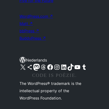
Five for the Future
WordPress.com
↗
Matt
↗
bbPress
↗
BuddyPress
↗
Nederlands
Bezoek ons X (voorheen Twitter) account
Bezoek ons Bluesky account
Bezoek ons Mastodon account
Bezoek ons Threads account
Onze Facebook pagina bezoeken
Bezoek ons Instagram account
Bezoek ons LinkedIn account
Bezoek ons TikTok account
Bezoek ons YouTube kanaal
Bezoek ons Tumblr account
CODE IS POËZIE.
The WordPress® trademark is the
intellectual property of the
WordPress Foundation.