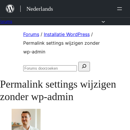
Ga
Nederlands
naar
de
Forums
inhoud
Ga
Forums
/
Installatie WordPress
/
naar
Permalink settings wijzigen zonder
de
wp-admin
inhoud
Zoeken
Forums
naar:
doorzoeken
Permalink settings wijzigen
zonder wp-admin