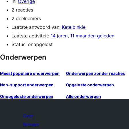
In:
Overige
2 reacties
2 deelnemers
Laatste antwoord van:
Ketelbinkie
Laatste activiteit:
14 jaren, 11 maanden geleden
Status: onopgelost
Onderwerpen
Meest populaire onderwerpen
Onderwerpen zonder reacties
Non-support onderwerpen
Opgeloste onderwerpen
Onopgeloste onderwerpen
Alle onderwerpen
Over
Nieuws