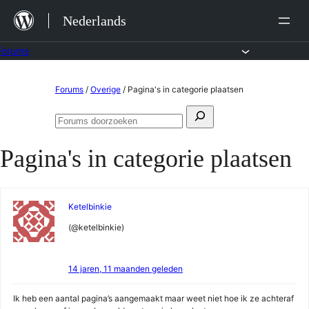
Ga
Nederlands
naar
de
Forums
inhoud
Ga
Forums
/
Overige
/
Pagina's in categorie plaatsen
naar
Zoeken
de
Forums
naar:
doorzoeken
inhoud
Pagina's in categorie plaatsen
Ketelbinkie
(@ketelbinkie)
14 jaren, 11 maanden geleden
Ik heb een aantal pagina’s aangemaakt maar weet niet hoe ik ze achteraf