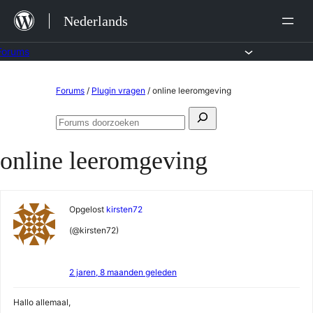
Ga
Nederlands
naar
de
Forums
inhoud
Ga
Forums
/
Plugin vragen
/
online leeromgeving
naar
Zoeken
de
Forums
naar:
doorzoeken
inhoud
online leeromgeving
Opgelost
kirsten72
(@kirsten72)
2 jaren, 8 maanden geleden
Hallo allemaal,