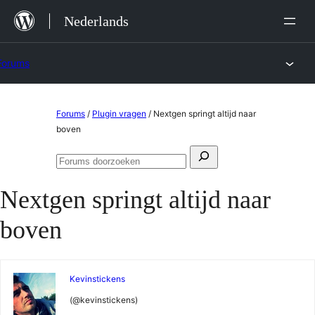
Ga
Nederlands
naar
de
Forums
inhoud
Ga
Forums
/
Plugin vragen
/
Nextgen springt altijd naar
naar
boven
de
Zoeken
inhoud
Forums
naar:
doorzoeken
Nextgen springt altijd naar
boven
Kevinstickens
(@kevinstickens)