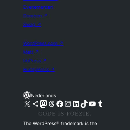
Evenementen
Doneren
↗
Swag
↗
WordPress.com
↗
Matt
↗
bbPress
↗
BuddyPress
↗
Nederlands
Bezoek ons X (voorheen Twitter) account
Bezoek ons Bluesky account
Bezoek ons Mastodon account
Bezoek ons Threads account
Onze Facebook pagina bezoeken
Bezoek ons Instagram account
Bezoek ons LinkedIn account
Bezoek ons TikTok account
Bezoek ons YouTube kanaal
Bezoek ons Tumblr account
CODE IS POËZIE.
The WordPress® trademark is the