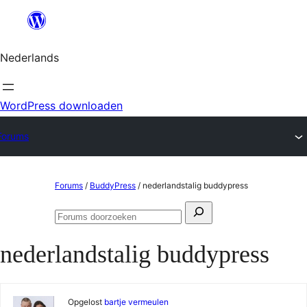
Ga
naar
Nederlands
de
inhoud
WordPress downloaden
Forums
Ga
Forums
/
BuddyPress
/
nederlandstalig buddypress
naar
Zoeken
de
Forums
naar:
doorzoeken
inhoud
nederlandstalig buddypress
Opgelost
bartje vermeulen