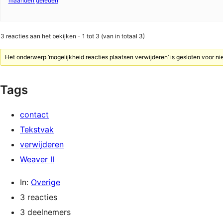
maanden geleden
3 reacties aan het bekijken - 1 tot 3 (van in totaal 3)
Het onderwerp ‘mogelijkheid reacties plaatsen verwijderen’ is gesloten voor ni
Tags
contact
Tekstvak
verwijderen
Weaver II
In:
Overige
3 reacties
3 deelnemers