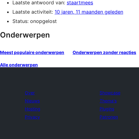
Laatste antwoord van:
staartmees
Laatste activiteit:
10 jaren, 11 maanden geleden
Status: onopgelost
Onderwerpen
Meest populaire onderwerpen
Onderwerpen zonder reacties
Alle onderwerpen
Over
Showcase
Nieuws
Thema's
Hosting
Plugins
Privacy
Patronen