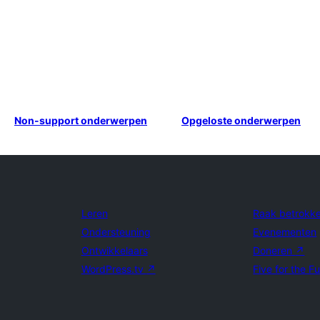
Non-support onderwerpen
Opgeloste onderwerpen
Leren
Raak betrokk
Ondersteuning
Evenementen
Ontwikkelaars
Doneren
↗
WordPress.tv
↗
Five for the F