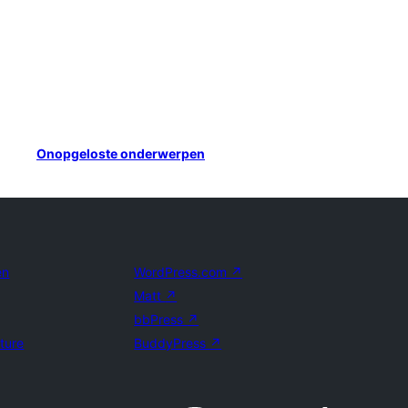
Onopgeloste onderwerpen
en
WordPress.com
↗
Matt
↗
bbPress
↗
uture
BuddyPress
↗