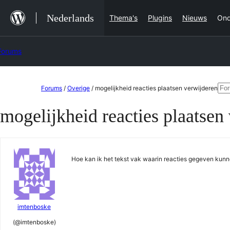
Ga
Nederlands
Thema's
Plugins
Nieuws
Ond
naar
de
Forums
inhoud
Ga
Zo
Forums
/
Overige
/
mogelijkheid reacties plaatsen verwijderen
naar
naa
mogelijkheid reacties plaatsen
de
inhoud
Hoe kan ik het tekst vak waarin reacties gegeven kunn
imtenboske
(@imtenboske)