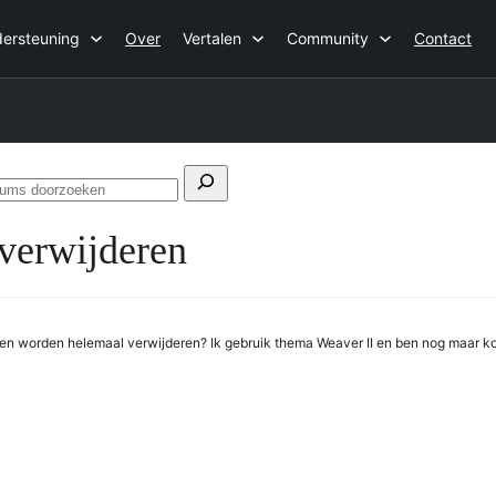
ersteuning
Over
Vertalen
Community
Contact
eken
Forums
r:
doorzoeken
 verwijderen
en worden helemaal verwijderen? Ik gebruik thema Weaver II en ben nog maar ko