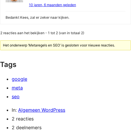
10 jaren, 6 maanden geleden
Bedankt Kees, zal er zeker naar kijken.
2 reacties aan het bekijken - 1 tot 2 (van in totaal 2)
Het onderwerp ‘Metaregels en SEO’ is gesloten voor nieuwe reacties.
Tags
google
meta
seo
In:
Algemeen WordPress
2 reacties
2 deelnemers