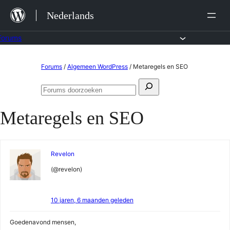
Ga
Nederlands
naar
de
Forums
inhoud
Ga
Forums
/
Algemeen WordPress
/
Metaregels en SEO
naar
Zoeken
de
Forums
naar:
doorzoeken
inhoud
Metaregels en SEO
Revelon
(@revelon)
10 jaren, 6 maanden geleden
Goedenavond mensen,