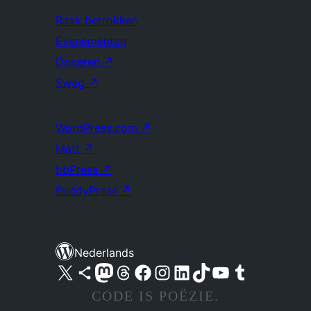
Raak betrokken
Evenementen
Doneren
↗
Swag
↗
WordPress.com
↗
Matt
↗
bbPress
↗
BuddyPress
↗
Nederlands
Bezoek ons X (voorheen Twitter) account
Bezoek ons Bluesky account
Bezoek ons Mastodon account
Bezoek ons Threads account
Onze Facebook pagina bezoeken
Bezoek ons Instagram account
Bezoek ons LinkedIn account
Bezoek ons TikTok account
Bezoek ons YouTube kanaal
Bezoek ons Tumblr account
CODE IS POËZIE.