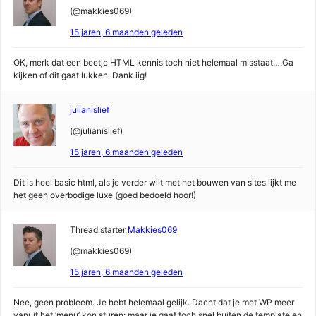
(@makkies069)
15 jaren, 6 maanden geleden
OK, merk dat een beetje HTML kennis toch niet helemaal misstaat….Ga
kijken of dit gaat lukken. Dank iig!
julianislief
(@julianislief)
15 jaren, 6 maanden geleden
Dit is heel basic html, als je verder wilt met het bouwen van sites lijkt me
het geen overbodige luxe (goed bedoeld hoor!)
Thread starter
Makkies069
(@makkies069)
15 jaren, 6 maanden geleden
Nee, geen probleem. Je hebt helemaal gelijk. Dacht dat je met WP meer
vanuit het ‘menu’ kon sturen: maar je gaat toch snel buiten de template en