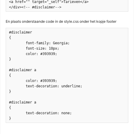
<a href="" target="_self">Tarieven</a>

</div><!-- #disclaimer-->
En plaats onderstaande code in de style.css onder het kopje footer
#disclaimer

{

	font-family: Georgia;

	font-size: 10px;

	color: #393939;

}

#disclaimer a

{

	color: #393939;

	text-decoration: underline;

}

#disclaimer a

{

	text-decoration: none;

}