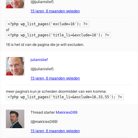
(@julianislief)
15 jaren, 6 maanden geleden
<?php wp_list_pages('exclude=16'); ?>
of
<?php wp_list_pages('title_li=&exclude=16'); ?>
16 is het id van de pagina die je wilt excluden.
julianislief
(@julianislief)
15 jaren, 6 maanden geleden
meer pagina’s kun je scheiden doormiddel van een komma:
<?php wp_list_pages('title_li=&exclude=16,33,55'); ?>
Thread starter
Makkies069
(@makkies069)
15 jaren, 6 maanden geleden