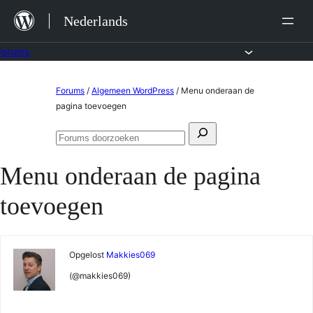
Ga
Nederlands
naar
de
Forums
inhoud
Ga
Forums
/
Algemeen WordPress
/
Menu onderaan de
naar
pagina toevoegen
de
Zoeken
inhoud
Forums
naar:
doorzoeken
Menu onderaan de pagina
toevoegen
Opgelost
Makkies069
(@makkies069)