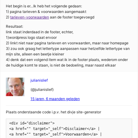
Het begin is er…Ik heb het volgende gedaan:
1) pagina tarieven & voorwaarden aangemaakt
2)
tarieven-voorwaarden
aan de footer toegevoegd
Resultaat:
link staat inderdaad in de footer, echter,
1)wordpress logo staat ervoor
2) linkt niet naar pagina tarieven en voorwaarden, maar naar homepage
3) zou ook graag het lettertype aanpassen naar hetzelfde lettertype van
mijn site, alleen een beetje kleiner
4) denk dat een volgend item wat ik in de footer plaats, wederom onder
de huidige komt te staan, is niet de bedoeling, maar naast elkaar
julianislief
(@julianislief)
15 jaren, 6 maanden geleden
Plaats onderstaande code i.p.v. het divje site-generator
<div id="disclaimer">

<a href="" target="_self">Disclaimer</a> |

<a href="" target="_self">Voorwaarden</a> |
